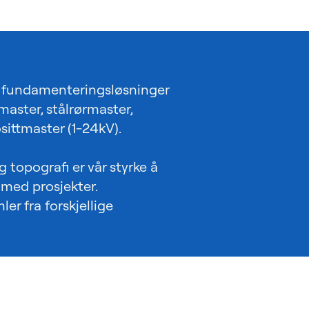
d fundamenteringsløsninger
lmaster, stålrørmaster,
ittmaster (1-24kV).
 topografi er vår styrke å
 med prosjekter.
er fra forskjellige