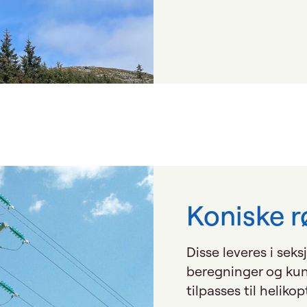
Koniske 
Disse leveres i seks
beregninger og kun
tilpasses til heliko