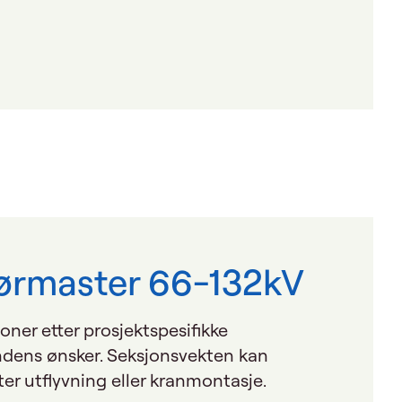
rørmaster 66-132kV
joner etter prosjektspesifikke
dens ønsker. Seksjonsvekten kan
pter utflyvning eller kranmontasje.