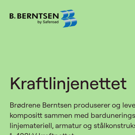
Skip
to
content
Kraftlinjenettet
Brødrene Berntsen produserer og lever
kompositt sammen med barduneringsm
linjemateriell, armatur og stålkonstruk