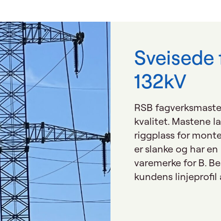
Sveisede
132kV
RSB fagverksmaster
kvalitet. Mastene l
riggplass for monte
er slanke og har en l
varemerke for B. Be
kundens linjeprofil