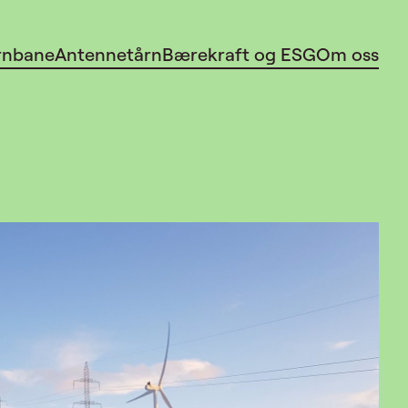
rnbane
Antennetårn
Bærekraft og ESG
Om oss