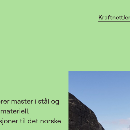
Kraftnett
Je
er master i stål og
ateriell,
sjoner til det norske