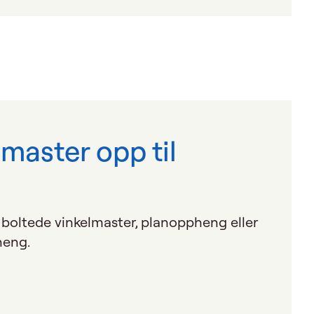
lmaster opp til
er boltede vinkelmaster, planoppheng eller
heng.