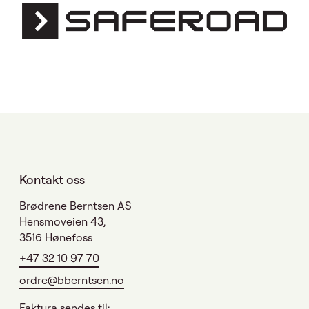
Kontakt oss
Brødrene Berntsen AS
Hensmoveien 43,
3516 Hønefoss
+47 32 10 97 70
ordre@bberntsen.no
Faktura sendes til: